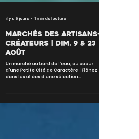
il y a 5 jours
1 min de lecture
Marchés des artisans-
créateurs | Dim. 9 & 23
août
Un marché au bord de l'eau, au coeur
d'une Petite Cité de Caractère ! Flânez
dans les allées d'une sélection
d'artisans-créateurs les 9 & 23 août. En
journée ou en soirée, jeux, restauration
et ateliers aquarelle rythmeront votre
visite ! Dimanche 9 août de 10h à 18h
Dimanche 23 août de 18h à 23h Base
lacustre | proche parkings