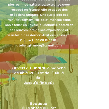
pierres fines naturelles, extraites avec
respect en France, elle propose des
créations uniques. Chaque pièce est
minutieusement taillée et montée dans
son atelier en Savoie, à Chanaz. Découvrez
ses œuvres lors de ses expositions et
assistez à des démonstrations en direct.
Contact
:
06 08 18 56 81
-
atelier.gfrance@gmail.com
Ouvert du lundi au
dimanche
de 11h à 12H30 et de 13H30 à
18H
Jusqu'à fin août
Boutique
30 Montée du Fort