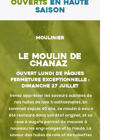
ouverts
en haute
saison
Moulinier
le moulin de
chanaz
ouvert lundi de pâques
fermeture exceptionnelle :
dimanche 27 juillet
Venez apprécier les saveurs oubliées de
nos huiles de noix traditionnelles. En
sommeil depuis 40 ans, ce moulin à eau a
été restauré dans son état originel, et sa
roue à augets permet de mouvoir à
nouveau les engrenages et la meule. La
saveur des huiles de noix et de noisettes