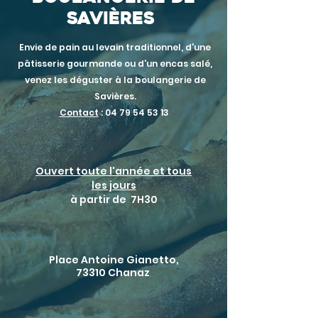
Savières
Envie de pain au levain traditionnel, d'une
pâtisserie gourmande ou d'un encas salé,
venez les déguster à la boulangerie de
Savières.
Contact
:
04 79 54 53 13
Ouvert toute l'année et tous
les jours
à
partir
de
7H30
Place Antoine Gianetto,
73310 Chanaz