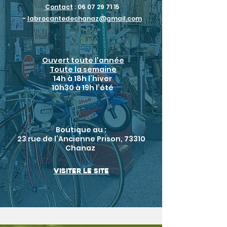
Contact
:
06 07 29 71 15
-
labrocantedechanaz@gmail.com
Ouvert toute l'année
Toute la semaine
14h à 18h l’hiver
10h30 à 19h l’été
Boutique au :
23
rue de l’Ancienne Prison, 73310
Chanaz
Visiter le site