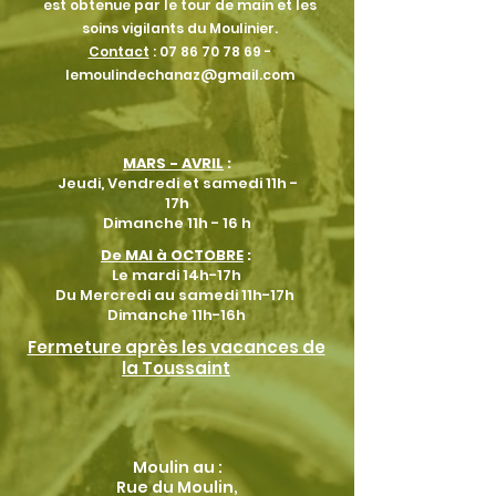
est obtenue par le tour de main et les
soins vigilants du Moulinier.
Contact
:
07 86 70 78 69
-
lemoulindechanaz@gmail.com
MARS - AVRIL
:
Jeudi,
Vendredi et samedi 11h -
17h
Dimanche 11h - 16 h
De MAI à OCTOBRE
:
Le mardi 14h-17h
Du Mercredi au samedi 11h-17h
Dimanche 11h-16h
Fermeture après les vacances de
la Toussaint
Moulin au :
Rue du Moulin,