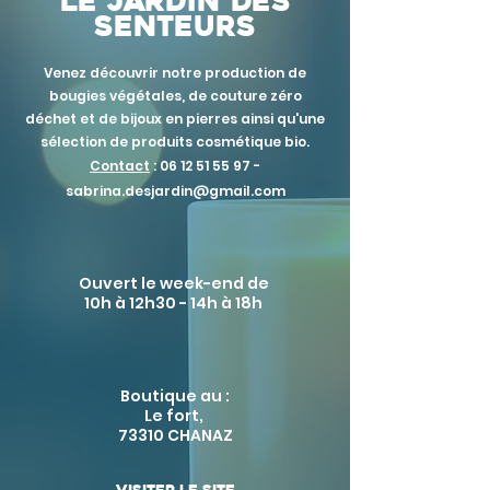
Le jardin des
senteurs
Venez découvrir notre production de
bougies végétales, de couture zéro
déchet et de bijoux en pierres ainsi qu'une
sélection de produits cosmétique bio.
Contact
:
06 12 51 55 97
-
s
abrina.desjardin@gmail.com
Ouvert le week-end de
10h à 12h30 - 14h à 18h
Boutique au :
Le fort,
73310 CHANAZ