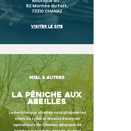
Boutique au :
82 Montée du Fort,
73310 CHANAZ
Visiter le site
Miel & autres
La Péniche aux
abeilles
La Péniche aux abeilles vous propose les
miels de Lydie et Nicolas Reveyron
apiculteurs de Chanaz, ainsi que de
nombreux produits dérivés du miel