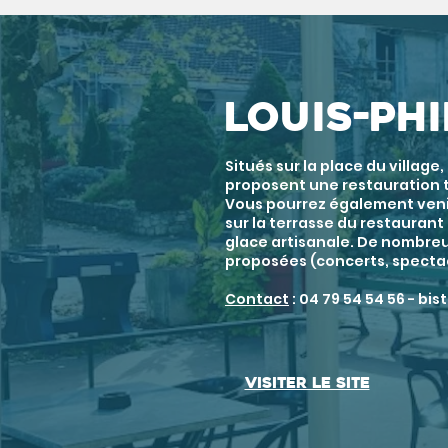
LOUIS-PH
Situés sur la place du village
proposent une restauration t
Vous pourrez également venir
sur la terrasse du restauran
glace artisanale. De nombre
proposées (concerts, spectacl
Contact
: 04 79 54 54 56 -
bis
Visiter le site