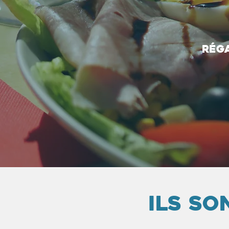
Réga
Ils s