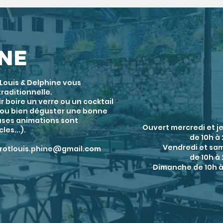
INE
, Louis & Delphine vous
raditionnelle.
 boire un verre ou un cocktail
t ou bien déguster une bonne
uses animations sont
Ouvert mercredi et
j
es...).
de 10h à
Vendredi et sa
trotlouis.phine@gmail.com
de 10h à
Dimanche de 10h à