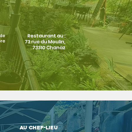
Restaurant au :
 de
bre
73 rue du Moulin,
73310 Chanaz
Au chef-lieu