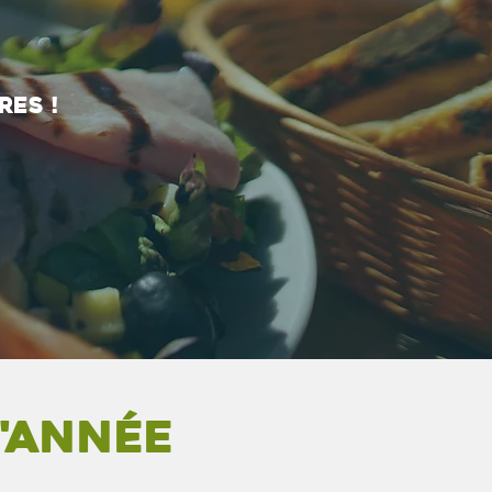
res !
l'année