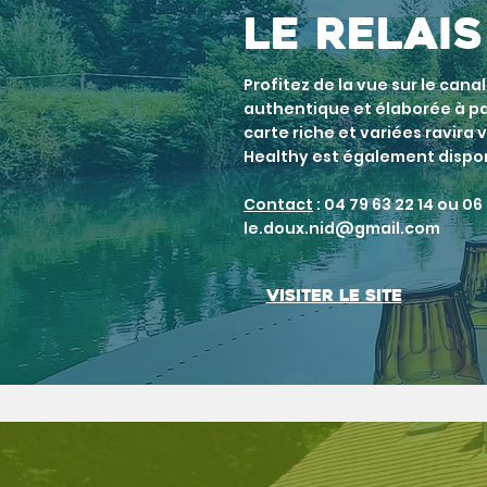
le rela
Profitez de la vue sur le cana
authentique et élaborée à pa
carte riche et variées ravira
Healthy est également dispo
Contact
: 04 79 63 22 14 ou 06 
le.doux.nid@gmail.com
Visiter le site