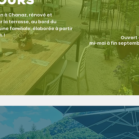
s ours
n à Chanaz, rénové et
r la
terrasse, au bord du
ine familiale, élaborée à partir
n !
Ouvert
mi-mai à fin septem