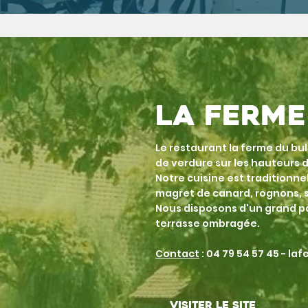
La ferme
Le restaurant la ferme du bul
de verdure sur les hauteurs d
Notre cuisine est traditionnell
magret de canard, rognons, s
Nous disposons d'un grand pa
terrasse ombragée.
Contact
: 04 79 54 57 45 -
laf
Visiter le site