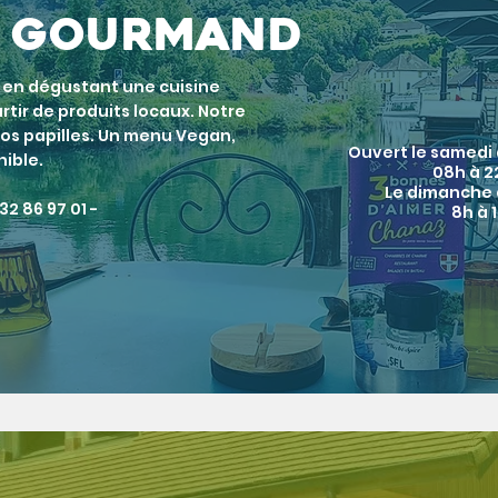
is gourmand
l en
dégustant
une cuisine
rtir de
produits locaux. Notre
 vos papilles. Un menu Vegan,
Ouvert le samedi
nible.
08h à 
Le dimanche
32 86 97 01 -
8h à 