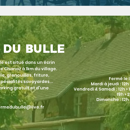
 du Bulle
le est situé dans un écrin
e Chanaz à 1km du village.
e, grenouilles, friture,
Fermé le 
pécialités savoyardes...
Mardi à jeudi : 12h 
rking gratuit et d'une
Vendredi & Samedi : 12h > 
19h > 
Dimanche : 12h 
ermedubulle@live.fr