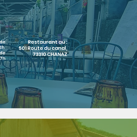
Restaurant au :
 de
22h
501 Route du canal,
 de
73310 CHANAZ
17h