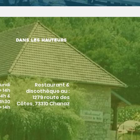
dans les hauteurs
Restaurant &
lundi
> 14h
discothèque au :
14h &
1279 route des
21h
30
Côtes, 73310 Chanaz
> 14h