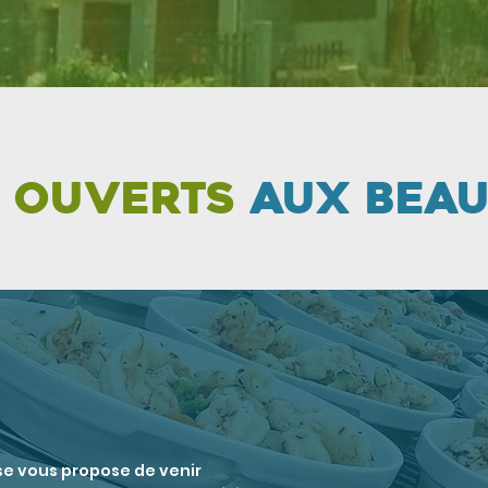
t ouverts
aux bea
use vous propose de venir