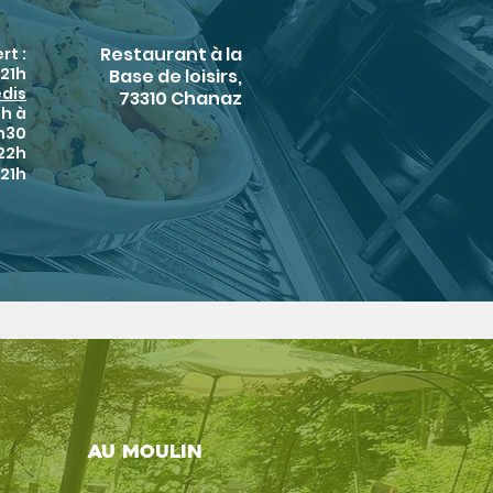
Restaurant à la
rt :
 21h
Base de loisirs,
edis
73310 Chanaz
8h à
h30
 22h
 21h
Au moulin