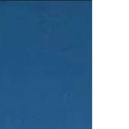
d'artisans-créateurs les 9 & 23 août. En
journée ou en soirée, jeux, restauration
et ateliers aquarelle rythmeront votre
visite ! Dimanche 9 août de 10h à 18h
Dimanche 23 août de 18h à 23h Base
lacustre | proche parkings