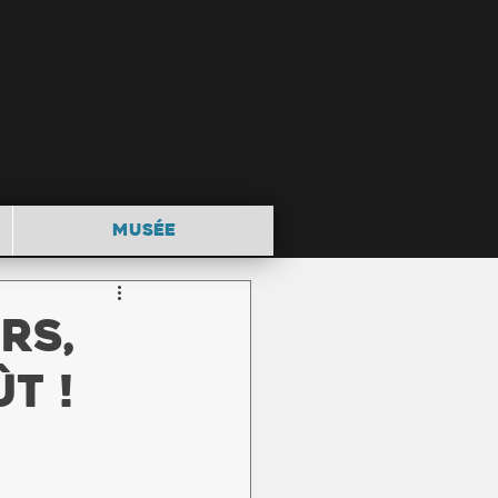
MUSÉE
rs,
t !