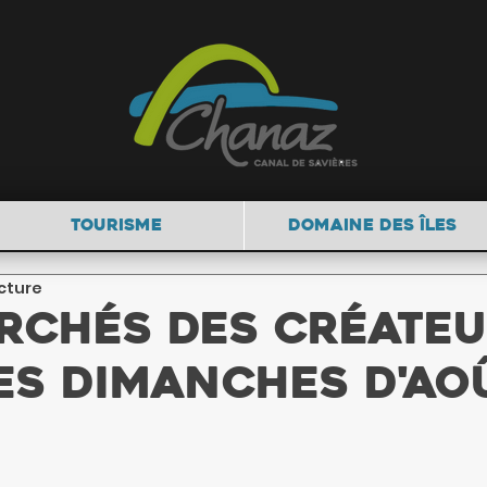
TOURISME
DOMAINE DES ÎLES
ecture
rchés des créateu
es dimanches d'aoû