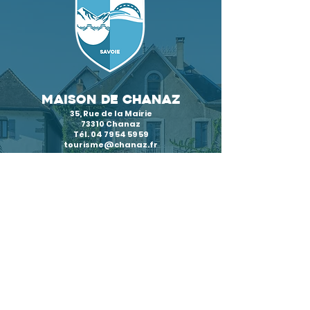
MAIson DE CHANAZ
35, Rue de la Mairie
73310 Chanaz
Tél. 04 79 54 59 59
tourisme@chanaz.fr
horaires
d'accueil
En moyenne & haute saison
Mercredi au dimanche
10h00 > 12h00 | 14h00 > 18h00
Fermé le lundi & mardi