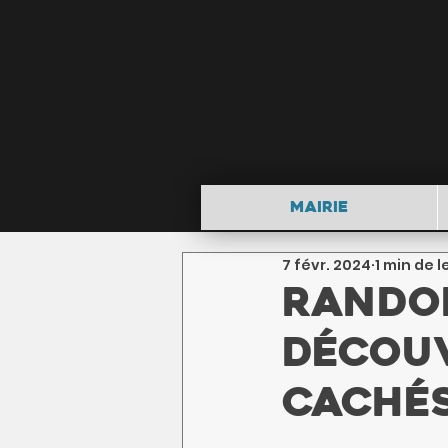
Mairie
7 févr. 2024
1 min de 
Randon
Découv
caché