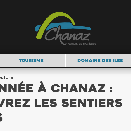
TOURISME
DOMAINE DES ÎLES
lecture
née à Chanaz :
rez les Sentiers
s