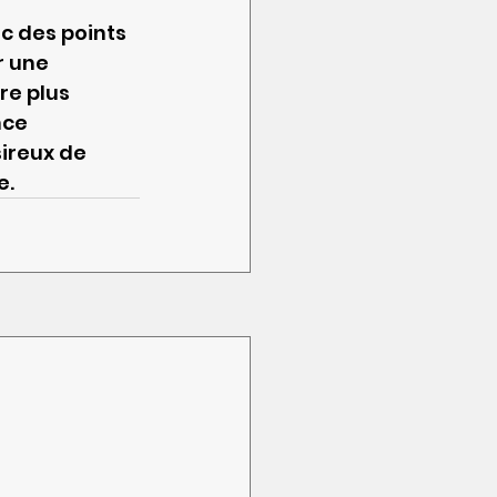
c des points 
r une 
e plus 
nce 
ireux de 
e.