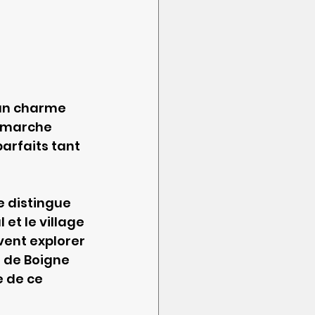
un charme 
 marche 
arfaits tant 
e distingue 
et le village 
vent explorer 
 de Boigne 
 de ce 