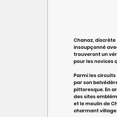
Chanaz, discrète
insoupçonné avec
trouveront un vér
pour les novices
Parmi les circuits
par son belvédère
pittoresque. En a
des sites embléma
et le moulin de C
charmant village