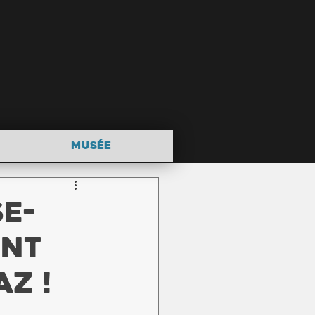
MUSÉE
e-
int
z !