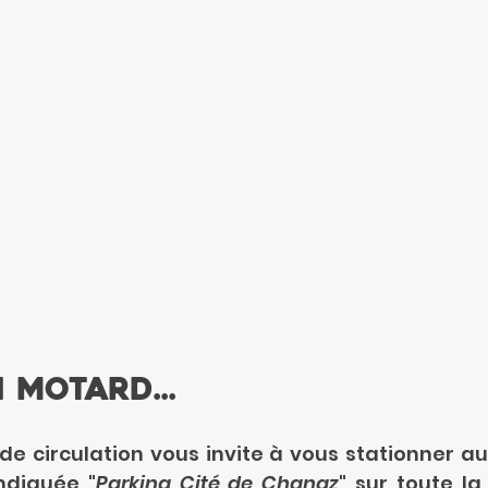
 motard...
e circulation vous invite à vous stationner au
indiquée "
Parking Cité de Chanaz
" sur toute la 