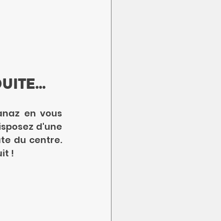
ite...
anaz en vous 
isposez d'une 
e du centre. 
t !