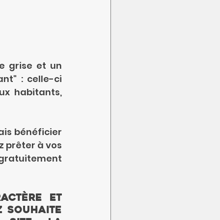
 grise et un 
t" : celle-ci 
x habitants, 
is bénéficier 
 prêter à vos 
gratuitement 
actère et 
 souhaite 