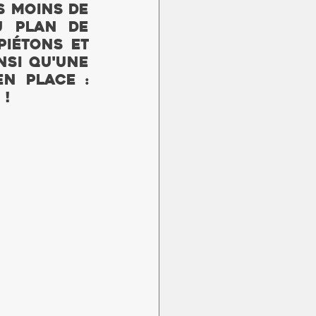
 moins de 
 plan de 
iétons et 
nsi qu'une 
n place : 
 !