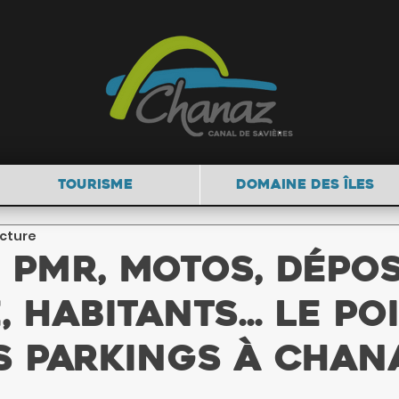
TOURISME
DOMAINE DES ÎLES
ecture
 PMR, motos, dépos
 habitants... Le po
s parkings à Chana