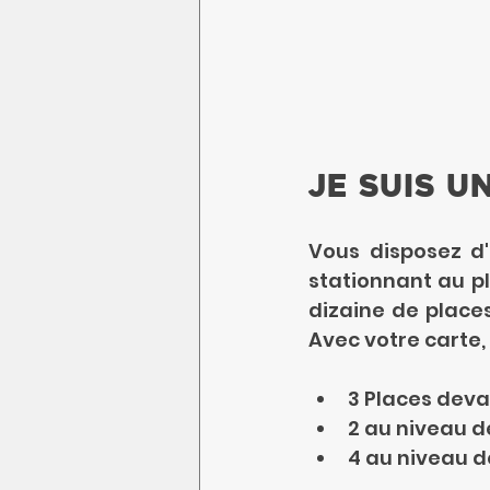
Je suis u
Vous disposez d'
stationnant au pl
dizaine de place
Avec votre carte,
3 Places devan
2 au niveau de
4 au niveau de