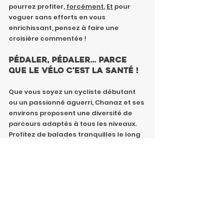
pourrez profiter, 
forcément.
Et
 pour 
voguer sans efforts en vous 
enrichissant, pensez à faire une 
croisière commentée !
Pédaler, pédaler... Parce 
que le vélo c'est la santé !
Que vous soyez un cycliste débutant 
ou un passionné aguerri, Chanaz et ses 
environs proposent une diversité de 
parcours adaptés à tous les niveaux. 
Profitez de balades tranquilles le long 
du canal bucolique reliant la cité au 
lac du Lit au Roi, ou défiez-vous sur des 
montées plus exigeantes offrant des 
panoramas à couper le souffle. La 
ViaRhôna passe aussi par Chanaz. 
Les 
cartes sont ici !