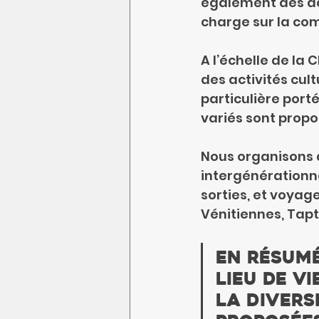
également des act
charge sur la c
A l’échelle de la 
des activités cult
particulière port
variés sont propo
Nous organisons 
intergénérationne
sorties, et voya
Vénitiennes, Tap
En résumé
lieu de vi
la divers