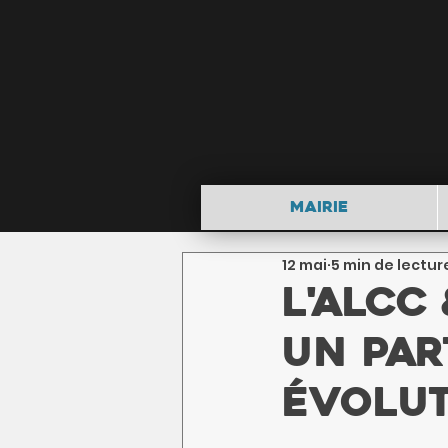
Mairie
12 mai
5 min de lectur
L'ALCC
Un par
évolut