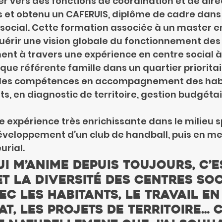
 vers des fonctions de coordination et de direct
 et obtenu un CAFERUIS, diplôme de cadre dans 
social. Cette formation associée à un master en 
érir une vision globale du fonctionnement des 
nt à travers une expérience en centre social à
ue référente famille dans un quartier prioritaire
 des compétences en accompagnement des habi
ts, en diagnostic de territoire, gestion budgéta
e expérience très enrichissante dans le milieu sp
éveloppement d’un club de handball, puis en me
urial.
ui m’anime depuis toujours, c’e
et la diversité des centres soc
ec les habitants, le travail en
t, les projets de territoire… C