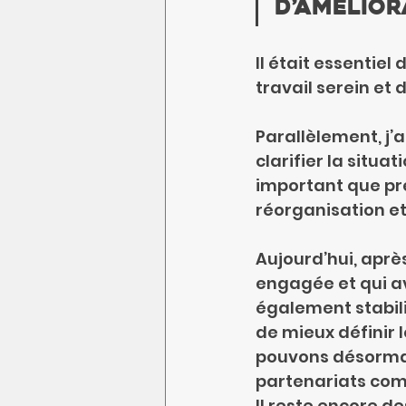
d’amélior
Il était essentiel
travail serein et
Parallèlement, j’ai
clarifier la situa
important que pré
réorganisation et
Aujourd’hui, aprè
engagée et qui a
également stabili
de mieux définir 
pouvons désormais
partenariats com
Il reste encore d