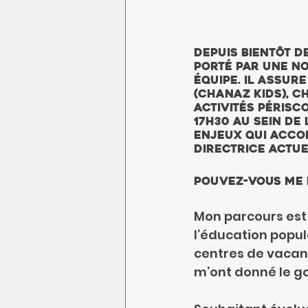
Depuis bientôt d
porté par une n
équipe. Il assur
(Chanaz Kids), c
activités périsco
17h30 au sein de
enjeux qui acco
directrice actue
Pouvez-vous me 
Mon parcours est 
l’éducation popul
centres de vacanc
m’ont donné le go