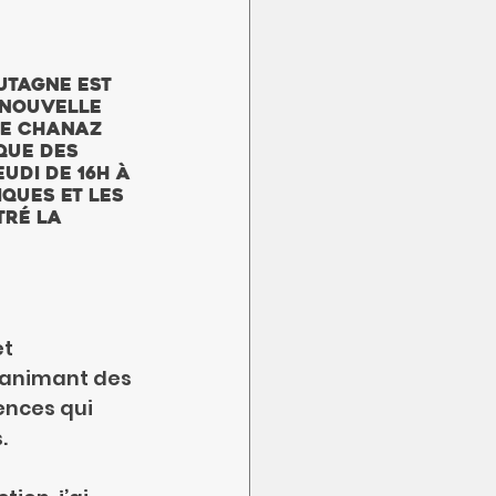
utagne est 
 nouvelle 
de Chanaz 
que des 
udi de 16h à 
ques et les 
ré la 
t 
 animant des 
ences qui 
.