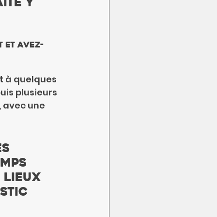
ité y 
 et avez-
t à quelques 
uis plusieurs 
, avec une 
s 
emps 
 lieux 
stic 