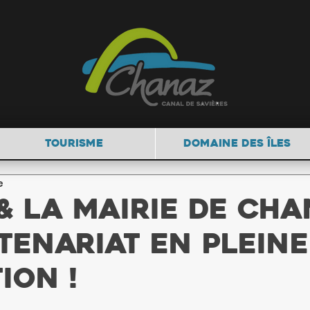
TOURISME
DOMAINE DES ÎLES
e
 & la Mairie de Cha
tenariat en pleine
ion !