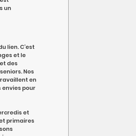
s un 
u lien. C’est 
nges et le 
et des 
seniors. Nos 
ravaillent en 
s envies pour 
rcredis et 
et primaires 
osons 