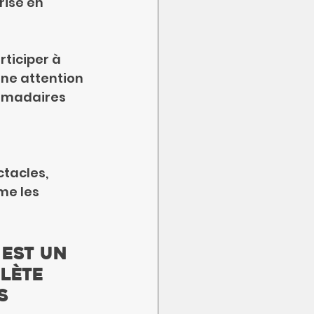
rise en 
rticiper à 
une attention 
domadaires 
tacles, 
me les 
 est un 
lète 
s 