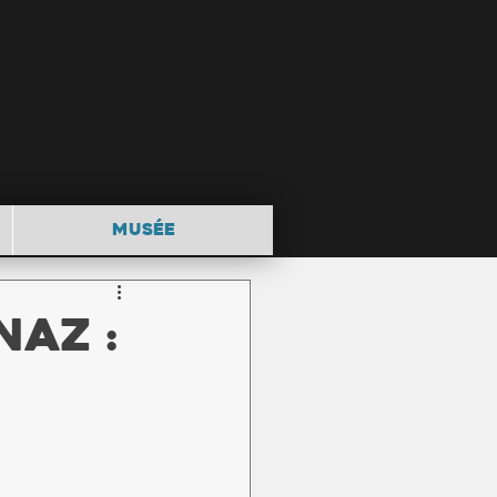
MUSÉE
naz :