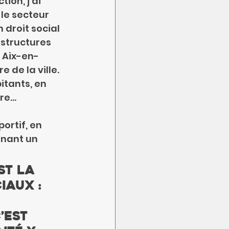
ion, j’ai 
le secteur 
droit social 
structures 
 Aix-en-
 de la ville. 
tants, en 
ire…
ortif, en 
nant un 
st la 
iaux : 
 
’est 