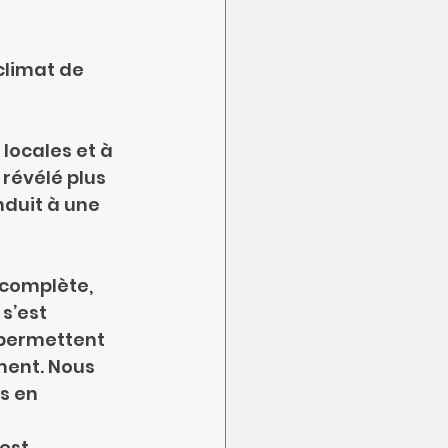
climat de 
 locales et à 
 révélé plus 
duit à une 
complète, 
s’est 
 permettent 
ment. Nous 
s en 
est 