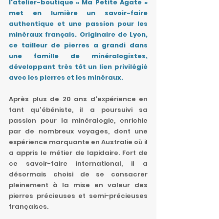
l'atelier-boutique « Ma Petite Agate » 
met en lumière un savoir-faire 
authentique et une passion pour les 
minéraux français. Originaire de Lyon, 
ce tailleur de pierres a grandi dans 
une famille de minéralogistes, 
développant très tôt un lien privilégié 
avec les pierres et les minéraux.
Après plus de 20 ans d'expérience en 
tant qu'ébéniste, il a poursuivi sa 
passion pour la minéralogie, enrichie 
par de nombreux voyages, dont une 
expérience marquante en Australie où il 
a appris le métier de lapidaire. Fort de 
ce savoir-faire international, il a 
désormais choisi de se consacrer 
pleinement à la mise en valeur des 
pierres précieuses et semi-précieuses 
françaises.