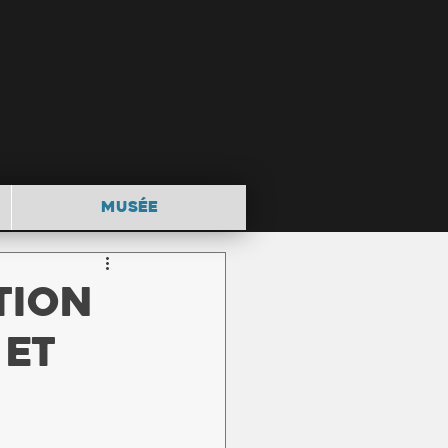
MUSÉE
tion
 et