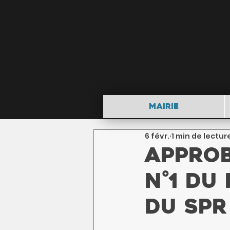
Mairie
6 févr.
1 min de lectur
Approb
n°1 du
du SPR