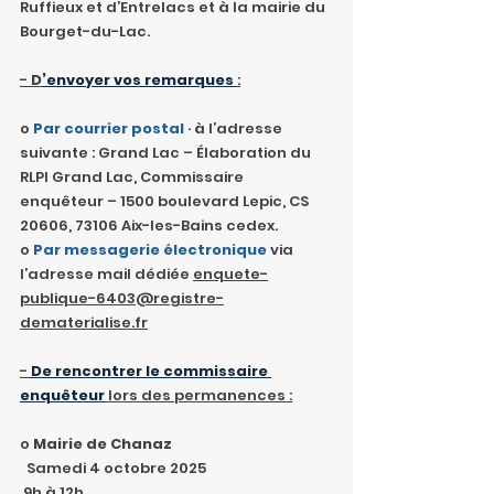
Ruffieux et d’Entrelacs et à la mairie du 
Bourget-du-Lac.
- 
D
’envoyer vos remarques
 :
o 
Par courrier postal 
· à l’adresse 
suivante : Grand Lac – Élaboration du 
RLPI Grand Lac, Commissaire 
enquêteur – 1500 boulevard Lepic, CS 
20606, 73106 Aix-les-Bains cedex.
o 
Par messagerie électronique
 via 
l’adresse mail dédiée 
enquete-
publique-6403@registre-
dematerialise.fr
- 
De rencontrer le commissaire 
enquêteur
 lors des permanences :
o 
Mairie de Chanaz
  Samedi 4 octobre 2025
 9h à 12h