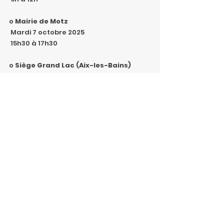
o 
Mairie de Motz
 Mardi 7 octobre 2025
 15h30 à 17h30
o 
Siège Grand Lac (Aix-les-Bains)
 Lundi 13 octobre 2025
 9h à 12h
o 
Mairie de Chindrieux
 Mercredi 29 octobre 2025 
 9h à 12h.
Enquete Publique
.pdf
Télécharger PDF • 129KB
Habitants