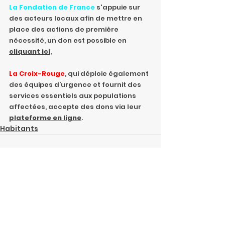
La Fondation de France
 s'appuie sur 
des acteurs locaux afin de mettre en 
place des actions de première 
nécessité, un don est possible en 
cliquant ici
,
La Croix-Rouge
, qui déploie également 
des équipes d’urgence et fournit des 
services essentiels aux populations 
affectées, accepte des dons via 
leur 
plateforme en ligne
.
Habitants
Posts récents