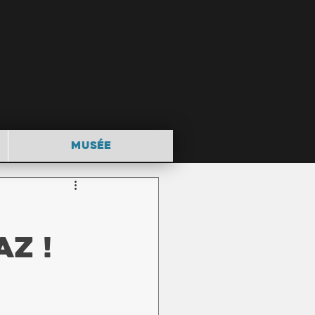
MUSÉE
z !