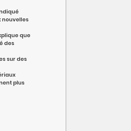
indiqué 
 nouvelles 
xplique que 
é des 
es sur des 
ériaux 
ment plus 