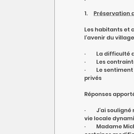
1.     
Préservation d
Les habitants et
l'avenir du villa
·         La diffi
·         Les cont
·         Le sentim
privés
Réponses apporté
·         J’ai soul
vie locale dynam
·         Madame 