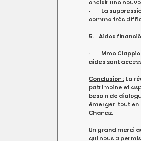
choisir une nouvel
·         La supp
comme très diffici
5.    
Aides financi
·         Mme Clap
aides sont access
Conclusion :
 La r
patrimoine et asp
besoin de dialog
émerger, tout en 
Chanaz.
Un grand merci a
qui nous a permis