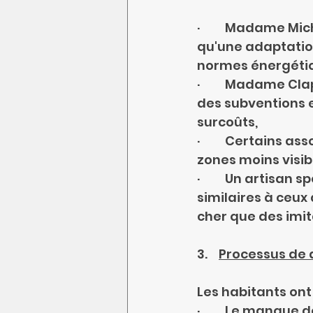
·         Madame M
qu'une adaptatio
normes énergéti
·         Madame C
des subventions e
surcoûts,
·         Certains
zones moins visib
·         Un artisa
similaires à ceux
cher que des imit
3.    
Processus de 
Les habitants ont
·         Le manque