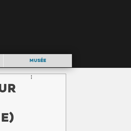
MUSÉE
sur
e)