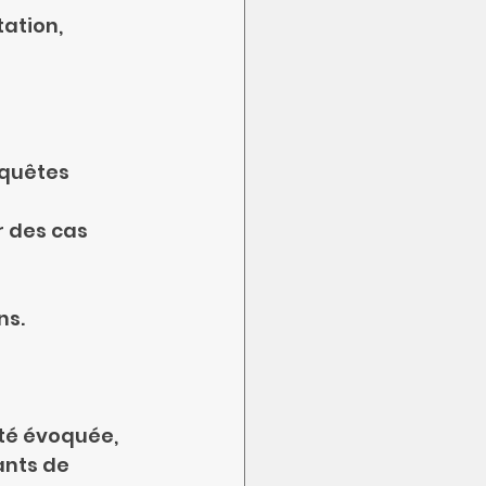
tation,
nquêtes 
r des cas 
ns.
 été évoquée,
ants de 