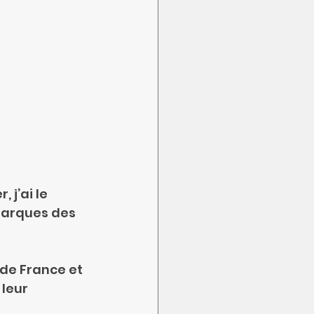
 j’ai le 
marques des 
de France et 
leur 