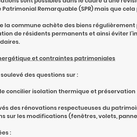
ations sont possibles dans le cadre d'une révisi
e Patrimonial Remarquable (SPR) mais que cela 
se que la commune achète des biens régulièrement
lation de résidents permanents et ainsi éviter l’i
daires.
ergétique et contraintes patrimoniales
 soulevé des questions sur :
ulté de concilier isolation thermique et préservation
s élevés des rénovations respectueuses du patrimoi
ictions sur les modifications (fenêtres, volets, pann
es :