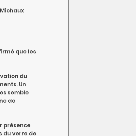
 Michaux 
firmé que les 
rvation du 
ments. Un 
les semble 
ne de 
r présence 
 du verre de 