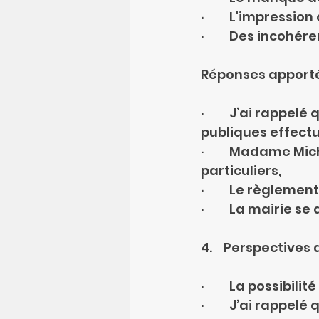
·         L'impress
·         Des incoh
Réponses apporté
·         J’ai rapp
publiques effect
·         Madame M
particuliers,
·         Le règlem
·         La mairie
4.    
Perspectives 
·         La possib
·         J’ai rap