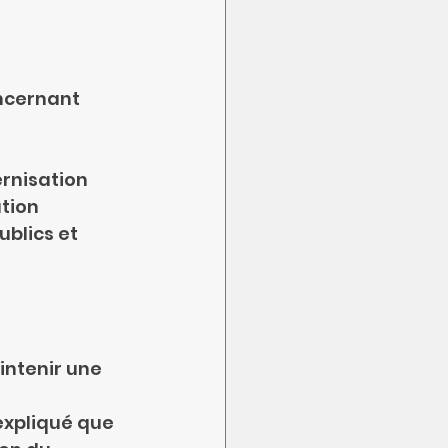
ncernant 
dernisation
ation
ublics et 
aintenir une 
expliqué que 