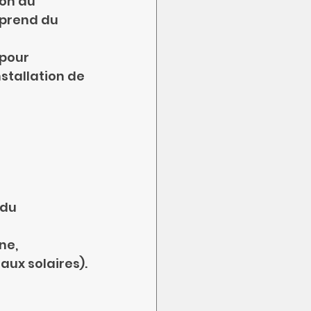
on du 
prend du 
 pour 
nstallation de 
 du 
ne,
eaux solaires).