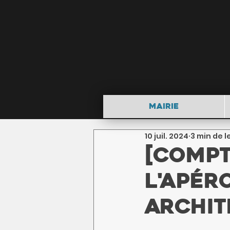
Mairie
10 juil. 2024
3 min de l
[Compt
l'apér
archit