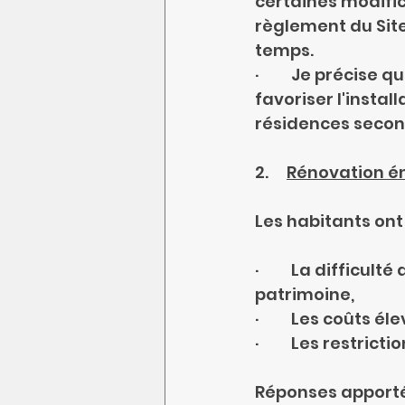
certaines modific
règlement du Sit
temps.
·         Je préci
favoriser l'instal
résidences secon
2.     
Rénovation én
Les habitants ont
·         La diffic
patrimoine,
·         Les coût
·         Les restr
Réponses apporté