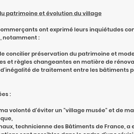
u patrimoine et évolution du village
 commerçants ont exprimé leurs inquiétudes co
ge, notamment :
culté de concilier préservation du patrimoine et mo
raintes et règles changeantes en matière de rénov
ent d'inégalité de traitement entre les bâtiments p
es :
igné ma volonté d'éviter un "village musée" et de m
ique,
Michaux, technicienne des Bâtiments de France, a 